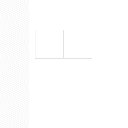
INVESTIČNÍ ZLATÝ SLITEK 5 G - PAMP
FORTUNA
16 001 Kč