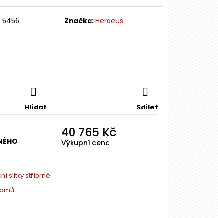
RNÝ SLITEK 1 OZ -
S
:
5456
Značka:
Heraeus
Hlídat
Sdílet
40 765 Kč
NÉHO
Výkupní cena
ní slitky stříbrné
ramů