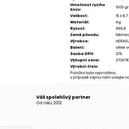
Hmotnost ryzího
1000 g
kovu
:
Velikost
:
15 x 8,
Materiál
:
Ag
Ryzost
:
999,9
Země původu
:
Němec
Výrobce
:
HERAE
Balení
:
slitek v
Sazba DPH
:
21%
Výkupní cena
:
37307
Výrobní číslo
:
Položka byla vyprodána…
v případě zájmu nám volejte n
Váš spolehlivý partner
Od roku 2012