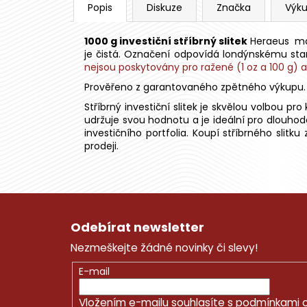
Popis
Diskuze
Značka
Výku
1000 g investiční stříbrný slitek
Heraeus má 
je čistá. Označení odpovídá londýnskému st
nejsou poskytovány pro ražené (1 oz a 100 g) ani 
Prověřeno z garantovaného zpětného výkupu.
Stříbrný investiční slitek je skvělou volbou p
udržuje svou hodnotu a je ideální pro dlouho
investičního portfolia. Koupí stříbrného slit
prodeji.
Z
á
Odebírat newsletter
p
Nezmeškejte žádné novinky či slevy!
a
t
E-mail
í
Vložením e-mailu souhlasíte s
podmínkami o