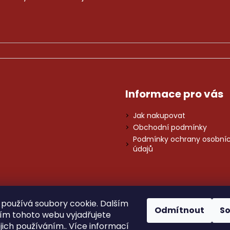
Informace pro vás
Jak nakupovat
Obchodní podmínky
Podmínky ochrany osobní
údajů
používá soubory cookie. Dalším
Váš spolehlivý partner
Odmítnout
S
m tohoto webu vyjadřujete
Od roku 2012
ejich používáním.. Více informací