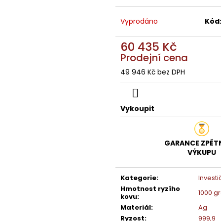
STŘÍBRNÁ INVESTIČNÍ MINCE 1 OZ 5 CAD
INVESTIČNÍ STŘÍB
MAPLE LEAF
ARGOR HERAEU
Vyprodáno
Kód
1 937 Kč
1 802 Kč
60 435 Kč
Prodejní cena
49 946 Kč bez DPH
Měrná
cena:
Vykoupit
GARANCE ZPĚT
VÝKUPU
Kategorie
:
Investič
Hmotnost ryzího
1000 g
kovu
:
Materiál
:
Ag
Ryzost
:
999,9