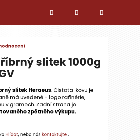
Hledat
Přihlášení
Nákupní
košík
 hodnocení
tříbrný slitek 1000g
 GV
íbrný slitek Heraeus
. Čistota kovu je
aně má uvedené - logo rafinérie,
áhu v gramech. Zadní strana je
ntovaného zpětného výkupu.
Následující
tko
Hlídat
, nebo nás
kontaktujte
.