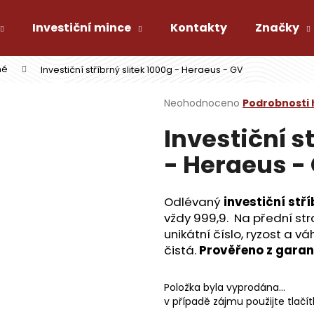
Investiční mince
Kontakty
Značky
né
Investiční stříbrný slitek 1000g - Heraeus - GV
Co potřebujete najít?
Průměrné
Neohodnoceno
Podrobnosti
hodnocení
Investiční s
produktu
HLEDAT
je
- Heraeus -
0,0
z
5
Doporučujeme
hvězdiček.
Odlévaný
investiční stř
vždy 999,9. Na přední str
unikátní číslo, ryzost a v
čistá.
Prověřeno z gara
Položka byla vyprodána…
v případě zájmu použijte tlačí