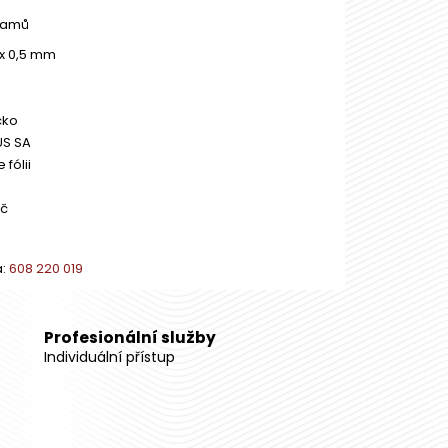
ramů
7 x 0,5 mm
ko
US SA
e fólii
Kč
a:
608 220 019
Profesionální služby
Individuální přístup