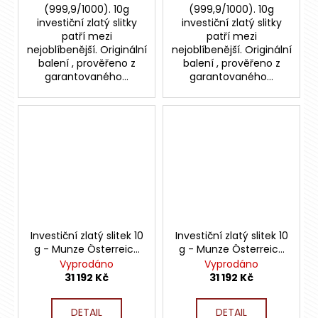
(999,9/1000). 10g
(999,9/1000). 10g
investiční zlatý slitky
investiční zlatý slitky
patří mezi
patří mezi
nejoblíbenější. Originální
nejoblíbenější. Originální
balení , prověřeno z
balení , prověřeno z
garantovaného...
garantovaného...
Investiční zlatý slitek 10
Investiční zlatý slitek 10
g - Munze Österreich
g - Munze Österreich
Kinebar
Kinebar
Vyprodáno
Vyprodáno
31 192 Kč
31 192 Kč
DETAIL
DETAIL