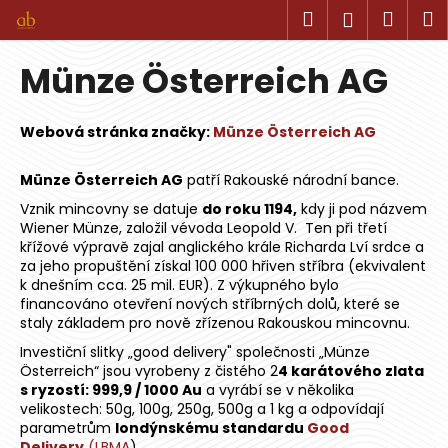
K
Přejít
Hledat
Náku
M
Přihlášen
na
o
obsah
Zpět
Zpět
košík
š
Münze Österreich AG
í
C
k
o
Webová stránka značky:
Münze Österreich AG
p
Münze Österreich AG
patří Rakouské národní bance.
o
t
Vznik mincovny se datuje
do roku 1194,
kdy ji pod názvem
Wiener Münze, založil vévoda Leopold V. Ten při třetí
ř
křížové výpravě zajal anglického krále Richarda Lví srdce a
e
za jeho propuštění získal 100 000 hřiven stříbra (ekvivalent
k dnešním cca. 25 mil. EUR). Z výkupného bylo
b
financováno otevření nových stříbrných dolů, které se
u
staly základem pro nově zřízenou Rakouskou mincovnu.
j
Investiční slitky „good delivery" společnosti „Münze
e
Österreich“ jsou vyrobeny z čistého 2
4 karátového zlata
t
s ryzostí: 999,9 / 1000 Au
a vyrábí se v několika
velikostech: 50g, 100g, 250g, 500g a 1 kg a odpovídají
e
parametrům
londýnskému standardu
Good
n
Delivery
(LBMA
).