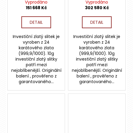
Österreich Kinebar
Österreich Kinebar
Vyprodáno
Vyprodáno
151 668 Kč
302 580 Kč
DETAIL
DETAIL
Investiční zlatý slitek je
Investiční zlatý slitek je
vyroben z 24
vyroben z 24
karátového zlata
karátového zlata
(999,9/1000). 10g
(999,9/1000). 10g
investiční zlatý slitky
investiční zlatý slitky
patří mezi
patří mezi
nejoblíbenější. Originální
nejoblíbenější. Originální
balení , prověřeno z
balení , prověřeno z
garantovaného...
garantovaného...