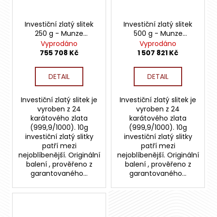
Investiční zlatý slitek
Investiční zlatý slitek
250 g - Munze
500 g - Munze
Österreich
Österreich
Vyprodáno
Vyprodáno
755 708 Kč
1 507 821 Kč
DETAIL
DETAIL
Investiční zlatý slitek je
Investiční zlatý slitek je
vyroben z 24
vyroben z 24
karátového zlata
karátového zlata
(999,9/1000). 10g
(999,9/1000). 10g
investiční zlatý slitky
investiční zlatý slitky
patří mezi
patří mezi
nejoblíbenější. Originální
nejoblíbenější. Originální
balení , prověřeno z
balení , prověřeno z
garantovaného...
garantovaného...