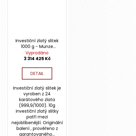
Investiční zlatý slitek
1000 g - Munze
Österreich
Vyprodáno
3 314 425 Kč
DETAIL
Investiční zlatý slitek je
vyroben z 24
karátového zlata
(999,9/1000). 10g
investiční zlatý slitky
patří mezi
nejoblíbenější. Originální
balení , prověřeno z
garantovaného...