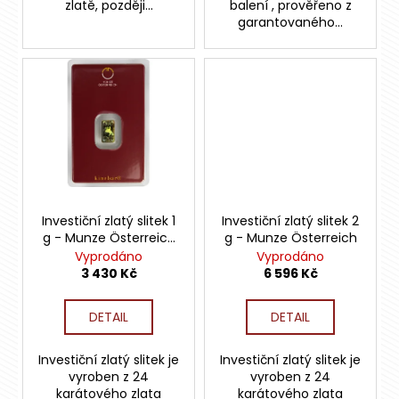
zlatě, později...
balení , prověřeno z
garantovaného...
Investiční zlatý slitek 1
Investiční zlatý slitek 2
g - Munze Österreich
g - Munze Österreich
Kinebar
Vyprodáno
Vyprodáno
3 430 Kč
6 596 Kč
DETAIL
DETAIL
Investiční zlatý slitek je
Investiční zlatý slitek je
vyroben z 24
vyroben z 24
karátového zlata
karátového zlata