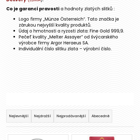
a
Co je garancí pravosti
a hodnoty zlatých slitků :
j
Logo firmy „Münze Österreich“. Tato značka je
í
zárukou nejvyšší kvality produktů.
t
Údaj o hmotnosti a ryzosti zlata: Fine Gold 999,9.
Pečeť kvality „Melter Assayer“ od švýcarského
?
výrobce firmy Argor Heraeus SA.
Individuální číslo slitku zlata – výrobní číslo.
HLEDAT
D
o
Ř
p
a
Nejlevnější
Nejdražší
Nejprodávanější
Abecedně
o
z
r
e
u
V