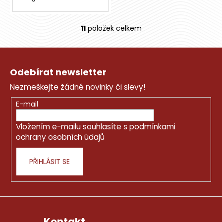
11
položek celkem
O
v
Z
l
á
á
Odebírat newsletter
d
p
a
Nezmeškejte žádné novinky či slevy!
a
c
t
E-mail
í
í
p
Vložením e-mailu souhlasíte s
podmínkami
r
ochrany osobních údajů
v
k
PŘIHLÁSIT SE
y
v
ý
p
i
s
Kontakt