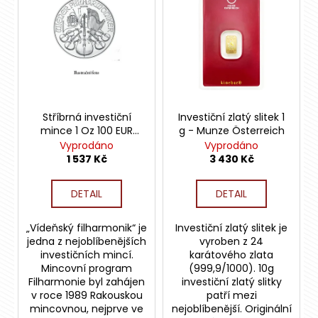
n
č
ý
u
í
p
j
p
i
e
r
s
m
o
e
p
d
r
u
o
Stříbrná investiční
Investiční zlatý slitek 1
INVESTIČNÍ
k
mince 1 Oz 100 EUR
g - Munze Österreich
ZLATÝ
d
Wiener Philharmoniker
SLITEK
Vyprodáno
Vyprodáno
t
u
2G
1 537 Kč
3 430 Kč
ů
-
k
ARGOR
t
HERAEUS
DETAIL
DETAIL
-
ů
GV
„Vídeňský filharmonik“ je
Investiční zlatý slitek je
6
jedna z nejoblíbenějších
vyroben z 24
689
investičních mincí.
karátového zlata
Kč
Mincovní program
(999,9/1000). 10g
Filharmonie byl zahájen
investiční zlatý slitky
v roce 1989 Rakouskou
patří mezi
mincovnou, nejprve ve
nejoblíbenější. Originální