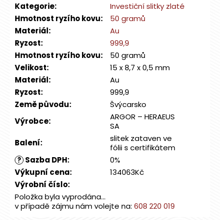
Kategorie
:
Investiční slitky zlaté
Hmotnost ryzího kovu
:
50 gramů
Materiál
:
Au
Ryzost
:
999,9
Hmotnost ryzího kovu
:
50 gramů
Velikost
:
15 x 8,7 x 0,5 mm
Materiál
:
Au
Ryzost
:
999,9
Země původu
:
Švýcarsko
ARGOR – HERAEUS
Výrobce
:
SA
slitek zataven ve
Balení
:
fólii s certifikátem
Sazba DPH
:
0%
?
Výkupní cena
:
134063Kč
Výrobní číslo
:
Položka byla vyprodána…
v případě zájmu nám volejte na:
608 220 019