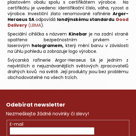
plastovém obalu spolu s certifikátem výrobce. Na
certifikátu je uvedeno: identifikační číslo, váha, ryzost a
výrobce. Investiční zlato renomované rafinérie
Argor-
Heraeus SA
odpovídá
londýnskému standardu
Good
Delivery
(LBMA
).
Speciální cihlička s názvem
Kinebar
je na zadní straně
opatřena bezpečnostním prvkem –
laserovým
hologramem,
který mění barvu v závislosti
na úhlu pohledu a zobrazuje logo výrobce.
Švýcarská rafinerie Argor-Heraeus SA je jedním z
největších a nejuznávanějších světových zpracovatelů
drahých kovů na světě. Její produkty jsou bez problému
obchodovatelné na všech trzích.
Z
á
Odebírat newsletter
p
Nezmeškejte žádné novinky či slevy!
a
t
E-mail
í