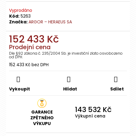
č
u
Vyprodáno
j
Kód:
5263
e
Značka:
ARGOR – HERAEUS SA
m
e
152 433 Kč
Prodejní cena
INVESTIČNÍ
Dle §92 zákona č. 235/2004 Sb. je investiční zlato osvobozeno
STŘÍBRNÝ
od DPH.
SLITEK
152 433 Kč bez DPH
250G
Měrná
-
cena:
HERAEUS
15
Vykoupit
Hlídat
Sdílet
753
Kč
143 532 Kč
GARANCE
Výkupní cena
ZPĚTNÉHO
VÝKUPU