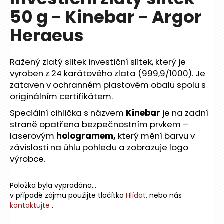
je
a
50 g - Kinebar - Argor
0,0
z
j
Heraeus
5
í
hvězdiček.
t
Ražený zlatý slitek investiční slitek, který je
?
vyroben z 24 karátového zlata (999,9/1000). Je
zataven v ochranném plastovém obalu spolu s
originálním certifikátem.
Speciální cihlička s názvem
Kinebar
je na zadní
HLEDAT
straně opatřena bezpečnostním prvkem –
laserovým
hologramem,
který mění barvu v
závislosti na úhlu pohledu a zobrazuje logo
D
výrobce.
o
p
Položka byla vyprodána…
o
v případě zájmu použijte tlačítko
Hlídat
, nebo nás
r
kontaktujte
.
u