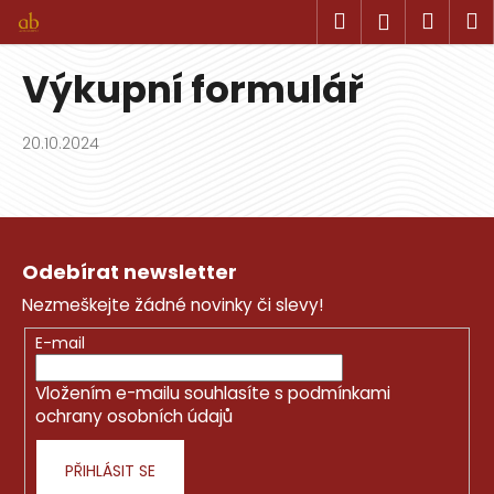
K
Přejít
Hledat
Náku
M
Přihlášen
na
o
obsah
Zpět
Zpět
košík
š
Výkupní formulář
í
C
k
o
20.10.2024
p
o
Z
t
á
ř
Odebírat newsletter
p
e
Nezmeškejte žádné novinky či slevy!
a
b
t
u
E-mail
í
j
Vložením e-mailu souhlasíte s
podmínkami
e
ochrany osobních údajů
t
e
PŘIHLÁSIT SE
n