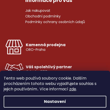
Informace pro vás
č
u
j
Jak nakupovat
e
Obchodní podmínky
m
Podmínky ochrany osobních údajů
e
INVESTIČNÍ
Kamenná prodejna
STŘÍBRNÝ
ORO-Praha
SLITEK
1
OZ
-
Váš spolehlivý partner
ARGOR
HERAEUS
Od roku 2012
1
Tento web používá soubory cookie. Dalším
802
procházením tohoto webu vyjadřujete souhlas s
Kč
jejich používáním.. Více informací
zde
.
Profesionální služby
Individuální přístup
Nastavení