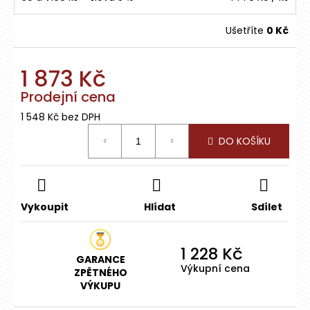
Ušetříte
0 Kč
1 873 Kč
Prodejní cena
1 548 Kč bez DPH
Měrná
DO KOŠÍKU
cena:
Vykoupit
Hlídat
Sdílet
1 228 Kč
GARANCE
Výkupní cena
ZPĚTNÉHO
VÝKUPU