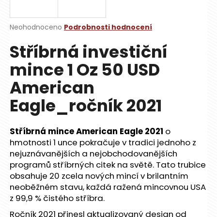
a
j
Průměrné
Neohodnoceno
Podrobnosti hodnocení
í
hodnocení
Stříbrná investiční
produktu
t
je
?
mince 1 Oz 50 USD
0,0
z
American
5
hvězdiček.
Eagle_ročník 2021
HLEDAT
Stříbrná mince American Eagle 2021
o
hmotnosti 1 unce pokračuje v tradici jednoho z
nejuznávanějších a nejobchodovanějších
D
o
programů stříbrných citek na světě. Tato trubice
p
obsahuje 20 zcela nových mincí v brilantním
o
neoběžném stavu, každá ražená mincovnou USA
r
z 99,9 % čistého stříbra.
u
Ročník 2021 přinesl aktualizovaný design od