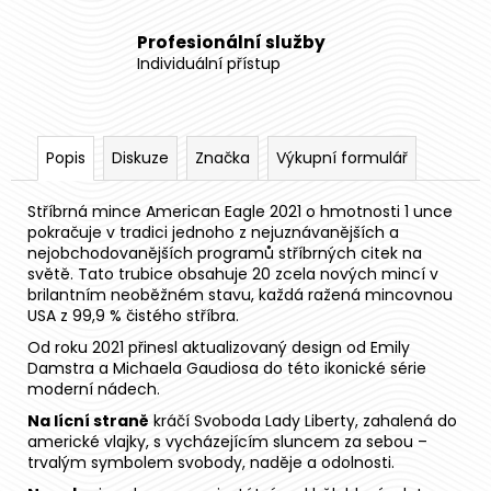
Profesionální služby
Individuální přístup
Popis
Diskuze
Značka
Výkupní formulář
Stříbrná mince American Eagle 2021 o hmotnosti 1 unce
pokračuje v tradici jednoho z nejuznávanějších a
nejobchodovanějších programů stříbrných citek na
světě. Tato trubice obsahuje 20 zcela nových mincí v
brilantním neoběžném stavu, každá ražená mincovnou
USA z 99,9 % čistého stříbra.
Od roku 2021 přinesl aktualizovaný design od Emily
Damstra a Michaela Gaudiosa do této ikonické série
moderní nádech.
Na lícní straně
kráčí Svoboda Lady Liberty, zahalená do
americké vlajky, s vycházejícím sluncem za sebou –
trvalým symbolem svobody, naděje a odolnosti.