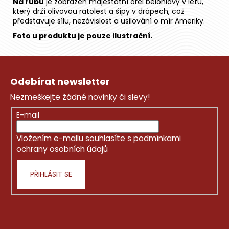
Na rubu
je zobrazen majestátní orel bělohlavý v letu,
který drží olivovou ratolest a šípy v drápech, což
představuje sílu, nezávislost a usilování o mír Ameriky.
Foto u produktu je pouze ilustrační.
Z
á
Odebírat newsletter
p
Nezmeškejte žádné novinky či slevy!
a
t
E-mail
í
Vložením e-mailu souhlasíte s
podmínkami
ochrany osobních údajů
PŘIHLÁSIT SE