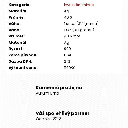
Kategorie
:
Investiční mince
Materiál
:
Ag
Průměr
:
40,6
Váha
:
1 unce (31,1 gramu)
Váha
:
1 Oz (31,1 gramu)
Průměr
:
40,6 mm
Materiál
:
Ag
Ryzost
:
999
Země původu
:
USA
Sazba DPH
:
21%
Výkupní cena
:
1160Kč
Kamenná prodejna
Aurum Brno
Váš spolehlivý partner
Od roku 2012