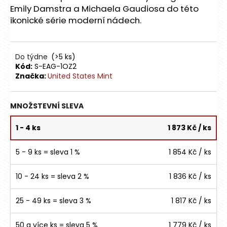
č
Emily Damstra a Michaela Gaudiosa do této
u
ikonické série moderní nádech.
j
e
m
e
Do týdne
(>5 ks)
Kód:
S-EAG-1OZ2
Značka:
United States Mint
INVESTIČNÍ
ZLATÝ
SLITEK
MNOŽSTEVNÍ SLEVA
2G
-
1 - 4 ks
1 873 Kč
/ ks
ARGOR
HERAEUS
-
5 - 9 ks = sleva 1 %
1 854 Kč
/ ks
GV
6
10 - 24 ks = sleva 2 %
1 836 Kč
/ ks
621
Kč
25 - 49 ks = sleva 3 %
1 817 Kč
/ ks
50 a více ks = sleva 5 %
1 779 Kč
/ ks