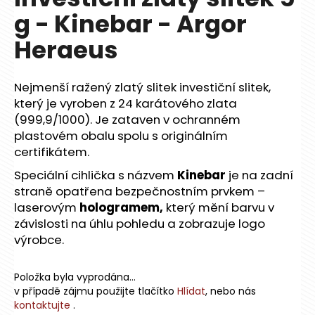
je
a
g - Kinebar - Argor
0,0
z
j
Heraeus
5
í
hvězdiček.
t
Nejmenší ražený zlatý slitek investiční slitek,
?
který je vyroben z 24 karátového zlata
(999,9/1000). Je zataven v ochranném
plastovém obalu spolu s originálním
certifikátem.
HLEDAT
Speciální cihlička s názvem
Kinebar
je na zadní
straně opatřena bezpečnostním prvkem –
laserovým
hologramem,
který mění barvu v
D
závislosti na úhlu pohledu a zobrazuje logo
o
výrobce.
p
o
Položka byla vyprodána…
r
v případě zájmu použijte tlačítko
Hlídat
, nebo nás
u
kontaktujte
.