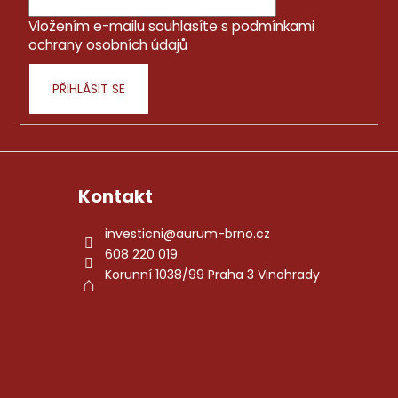
í
Vložením e-mailu souhlasíte s
podmínkami
ochrany osobních údajů
PŘIHLÁSIT SE
Kontakt
investicni
@
aurum-brno.cz
608 220 019
Korunní 1038/99 Praha 3 Vinohrady