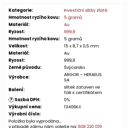
Kategorie
:
Investiční slitky zlaté
Hmotnost ryzího kovu
:
5 gramů
Materiál
:
Au
Ryzost
:
999,9
Hmotnost ryzího kovu
:
5 gramů
Velikost
:
15 x 8,7 x 0,5 mm
Materiál
:
Au
Ryzost
:
999,9
Země původu
:
Švýcarsko
ARGOR – HERAEUS
Výrobce
:
SA
slitek zataven ve
Balení
:
fólii s certifikátem
Sazba DPH
:
0%
?
Výkupní cena
:
13406Kč
Výrobní číslo
:
Položka byla vyprodána…
v případě zájmu nám volejte na:
608 220 019