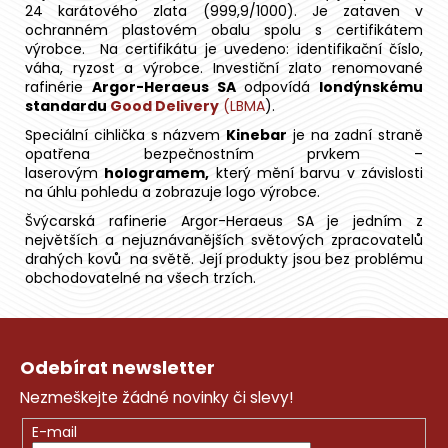
24 karátového zlata (999,9/1000). Je zataven v
ochranném plastovém obalu spolu s certifikátem
výrobce. Na certifikátu je uvedeno: identifikační číslo,
váha, ryzost a výrobce. Investiční zlato renomované
rafinérie
Argor-Heraeus SA
odpovídá
londýnskému
standardu
Good Delivery
(LBMA
).
Speciální cihlička s názvem
Kinebar
je na zadní straně
opatřena bezpečnostním prvkem –
laserovým
hologramem,
který mění barvu v závislosti
na úhlu pohledu a zobrazuje logo výrobce.
Švýcarská rafinerie Argor-Heraeus SA je jedním z
největších a nejuznávanějších světových zpracovatelů
drahých kovů na světě. Její produkty jsou bez problému
obchodovatelné na všech trzích.
Z
á
Odebírat newsletter
p
Nezmeškejte žádné novinky či slevy!
a
t
E-mail