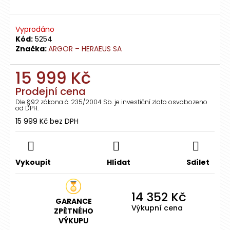
č
u
j
Vyprodáno
e
Kód:
5254
m
Značka:
ARGOR – HERAEUS SA
e
15 999 Kč
INVESTIČNÍ
Prodejní cena
ZLATÝ
Dle §92 zákona č. 235/2004 Sb. je investiční zlato osvobozeno
SLITEK
od DPH.
1G
15 999 Kč bez DPH
-
Měrná
ARGOR
HERAEUS
cena:
-
GV
Vykoupit
Hlídat
Sdílet
3
518
Kč
14 352 Kč
GARANCE
Výkupní cena
ZPĚTNÉHO
VÝKUPU