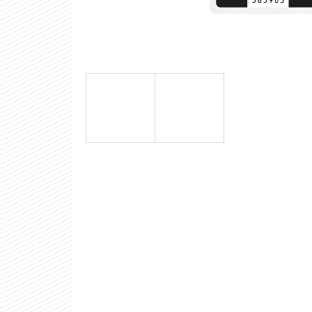
INVESTIČNÍ ZLATÝ SLITEK 5 G - PAMP
FORTUNA
16 003 Kč