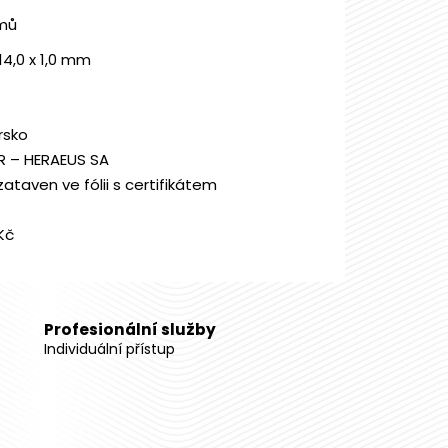
mů
 14,0 x 1,0 mm
rsko
 – HERAEUS SA
 zataven ve fólii s certifikátem
Kč
Profesionální služby
Individuální přístup