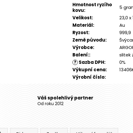
Hmotnost ryzího
5 gra
kovu
:
Velikost
:
23,0 x
Materiál
:
Au
Ryzost
:
999,9
Země původu
:
Švýca
Výrobce
:
ARGOR
Balení:
:
slitek
Sazba DPH
:
0%
?
Výkupní cena
:
13406
Výrobní číslo
:
Váš spolehlivý partner
Od roku 2012