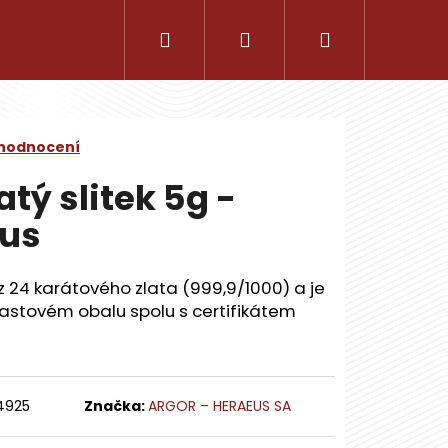
Hledat
Přihlášení
Nákupní
košík
 hodnocení
atý slitek 5g -
eus
ý z 24 karátového zlata (999,9/1000) a je
astovém obalu spolu s certifikátem
Následující
4925
Značka:
ARGOR – HERAEUS SA