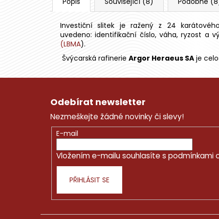
Popis
Související (8)
Podobné (8
Investiční slitek je ražený z 24 karátov
uvedeno: identifikační číslo, váha, ryzost a v
(LBMA
).
Švýcarská rafinerie
Argor Heraeus SA
je celo
Z
á
Odebírat newsletter
p
Nezmeškejte žádné novinky či slevy!
a
t
E-mail
í
Vložením e-mailu souhlasíte s
podmínkami o
PŘIHLÁSIT SE