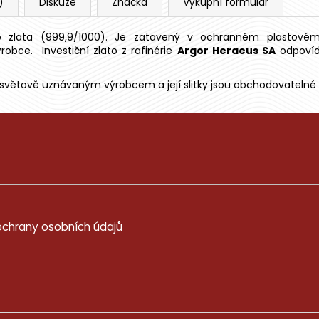
)
Diskuze
Značka
Výkupní formulář
ého zlata (999,9/1000). Je zatavený v ochranném plastové
ýrobce. Investiční zlato z rafinérie
Argor Heraeus SA
odpoví
světově uznávaným výrobcem a její slitky jsou obchodovatelné 
chrany osobních údajů