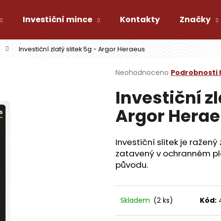
Investiční mince
Kontakty
Značky
Investiční zlatý slitek 5g - Argor Heraeus
Co potřebujete najít?
Průměrné
Neohodnoceno
Podrobnosti
hodnocení
Investiční zl
produktu
HLEDAT
je
Argor Hera
0,0
z
5
Doporučujeme
hvězdiček.
Investiční slitek je ražen
zatavený v ochranném pl
původu.
Skladem
(2 ks)
Kód: