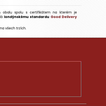
m obalu spolu s certifikátem na kterém je
dá
londýnskému standardu
Good Delivery
na všech trzích.