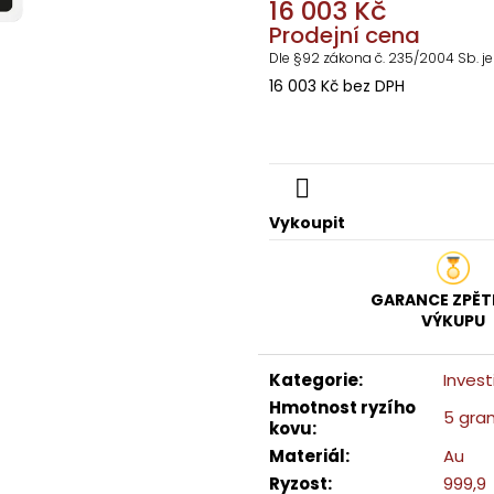
STŘÍBRNÁ INVESTIČNÍ MINCE 1 OZ 5 CAD
INVESTIČNÍ STŘÍB
16 003 Kč
MAPLE LEAF
ARGOR HERAEU
Prodejní cena
1 937 Kč
1 802 Kč
Dle §92 zákona č. 235/2004 Sb. je
16 003 Kč bez DPH
Měrná
cena:
Vykoupit
GARANCE ZPĚ
VÝKUPU
Kategorie
:
Invest
Hmotnost ryzího
5 gra
kovu
:
Materiál
:
Au
Ryzost
:
999,9