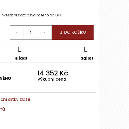
RNÝ SLITEK 1 OZ -
S
 investiční zlato osvobozeno od DPH.
DO KOŠÍKU
Hlídat
Sdílet
14 352 Kč
TNÉHO
Výkupní cena
iční slitky zlaté
mů